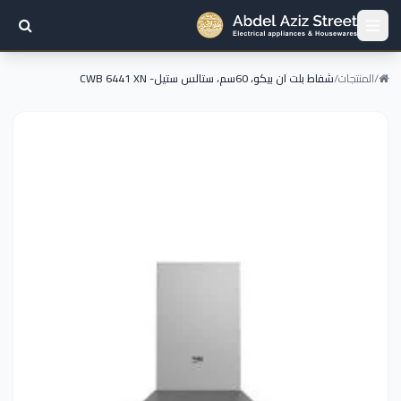
/
المنتجات
/
شفاط بلت ان بيكو، 60سم، ستالس ستيل- CWB 6441 XN