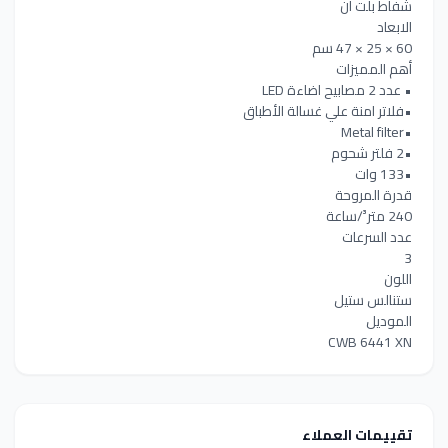
شفاط بلت ان
الابعاد
60 × 25 × 47 سم
أهم المميزات
• عدد 2 مصابيح اضاءة LED
•فلاتر امنة علي غسالة الأطباق
•Metal filter
•2 فلتر شحوم
•133 وات
قدرة المروحة
240 متر³/ساعة
عدد السرعات
3
اللون
ستنالس ستيل
الموديل
CWB 6441 XN
تقييمات العملاء