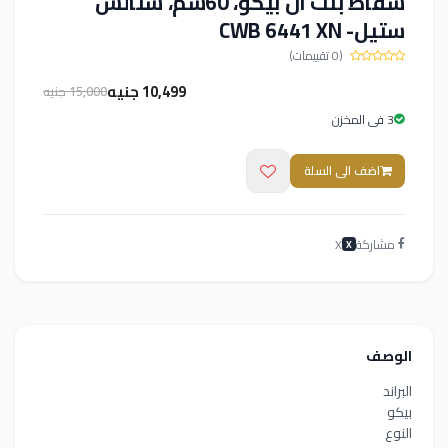
شفاط بلت ان بيكو، 60سم، ستالس
ستيل- CWB 6441 XN
(0 تقييمات)
10,499 جنيه
15,000 جنيه
3 فى المخزن
اضف الى السلة
مشاركة
X
X
الوصف
البراند
بيكو
النوع