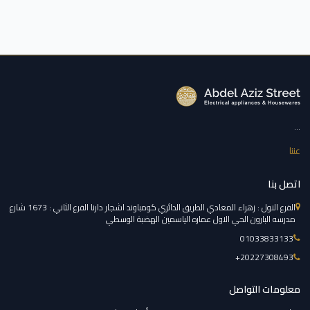
...
عننا
اتصل بنا
الفرع الاول : زهراء المعادي الطريق الدائري كومباوند اشجار دارنا الفرع الثاني : 1673 شارع
مدرسه البارون الحي الاول عماره الياسمين الهضبة الوسطي
01033833133
‎+20227308493
معلومات التواصل