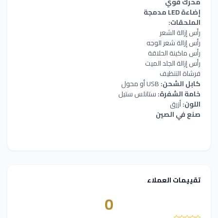
محرك قوي
إضاءة LED مدمجة
الملحقات:
رأس إزالة الشعر
رأس إزالة شعر الوجه
رأس ماكينة الحلاقة
رأس إزالة الجلد الميت
فرشاة التنظيف
كابل الشحن:
USB أو محول
خامة الشفرة:
ستانلس ستيل
اللون:
أزرق
صنع في الصين
تقييمات العملاء
0