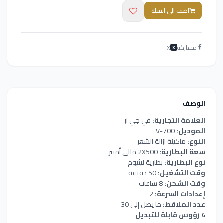
اضف الى السلة
مشاركة
X
X
الوصف
العلامة التجارية:
في جي ار
الموديل:
V-700
النوع:
ماكينة ازالة الشعر
سعة البطارية:
2X500 مللي أمبير
نوع البطارية:
بطارية ليثيوم
وقت التشغيل:
50 دقيقة
وقت الشحن:
8 ساعات
إعدادات السرعة:
2
عدد الملاقط:
ما يصل إلى 30
4 رؤوس قابلة للتبديل