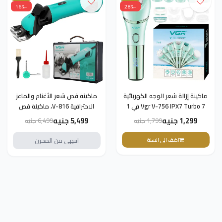
-16%
-28%
ماكينة إزالة شعر الوجه الكهربائية
ماكينة قص شعر الأغنام والماعز
Vgr V-756 IPX7 Turbo 7 في 1
الاحترافية V-816، ماكينة قص
للنساء
شعر الحيوانات الأليفة باللون
1,299 جنيه
5,499 جنيه
1,799 جنيه
6,499 جنيه
الأخضر
اضف الى السلة
انتهى من المخزن