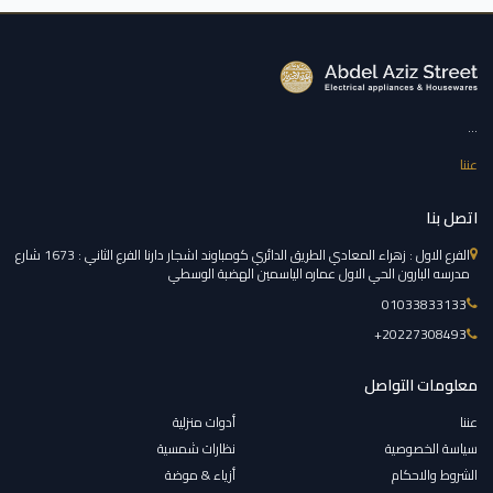
...
عننا
اتصل بنا
الفرع الاول : زهراء المعادي الطريق الدائري كومباوند اشجار دارنا الفرع الثاني : 1673 شارع
مدرسه البارون الحي الاول عماره الياسمين الهضبة الوسطي
01033833133
‎+20227308493
معلومات التواصل
عننا
أدوات منزلية
سياسة الخصوصية
نظارات شمسية
الشروط والاحكام
أزياء & موضة