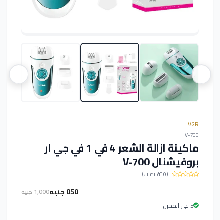
VGR
V-700
ماكينة ازالة الشعر 4 في 1 في جي ار
بروفيشنال V-700
(0 تقييمات)
850 جنيه
1,000 جنيه
5 فى المخزن