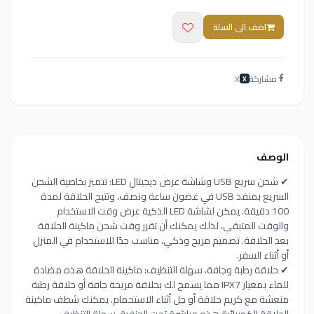
اضف الى السلة
مشاركة
X
X
الوصف
✔ شحن سريع USB وشاشة عرض ديجيتال LED: تتميز بخاصية الشحن
السريع بمنفذ USB في غضون ساعة ونصف، وتتيح الحلاقة لمدة
100 دقيقة. يمكن لشاشة LED الذكية عرض وقت الاستخدام
والوقت المتبقي، لذلك يمكنك أن تقرر وقت شحن ماكينة الحلاقة
بعد الحلاقة. تصميم مريح وذكي، مناسب جدًا للاستخدام في المنزل
أو أثناء السفر.
✔ حلاقة رطبة وجافة، سهلة التنظيف: ماكينة الحلاقة هذه مضادة
للماء بمعيار IPX7 مما يسمح لك بحلاقة مريحة جافة أو حلاقة رطبة
منعشة مع كريم حلاقة أو جل أثناء الاستحمام. يمكنك شطف ماكينة
الحلاقة الكهربائية هذه مباشرة تحت الحنفية، سهلة التنظيف