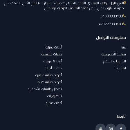
الفرع الاول : زهراء المعادي الطريق الدائري كومباوند اشجار دارنا الفرع الثاني : 1673 شارع
مدرسه البارون الحي الاول عماره الياسمين الهضبة الوسطي
01033833133
‎+20227308493
معلومات التواصل
عننا
أدوات منزلية
سياسة الخصوصية
نظارات شمسية
الشروط والاحكام
أزياء & موضة
اتصل بنا
ساعات أصلية
أجهزة منزلية صغيرة
أجهزة منزلية كبيرة
الجمال والعناية الشخصية
الإلكترونيات
أدوات مطبخ
تابعنا