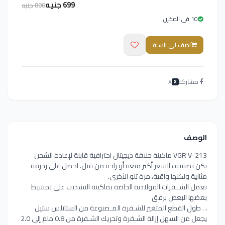
699 جنيه
800 جنيه
10 فى المخزن
اضف الى السلة
مشاركة
X
X
الوصف
VGR V-213 ماكينة حلاقة ديجيتال احترافية قابلة لإعادة الشحن
يكن تصفيف الشعر أكثر متعة أو راحة من قبل. احصل على زخرفة
مثالية ولكنها واقية، مرة تلو الأخرى.
تعمل الشــفرات الفولاذية الخاصة بماكينة التشذيب على تمشيط
بعضها البعض برفق
، . طول القطع المتغير للشـفرة المـصنوعة من الستانلس ستيل
يجعل من السهل إزالة الشـفرة وتحريك الشـفرة من 0.8 ملم إلى 2.0