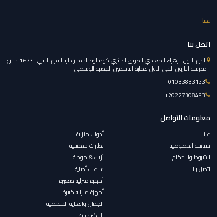
...
عننا
اتصل بنا
الفرع الاول : زهراء المعادي الطريق الدائري كومباوند اشجار دارنا الفرع الثاني : 1673 شارع
مدرسه البارون الحي الاول عماره الياسمين الهضبة الوسطي
01033833133
‎+20227308493
معلومات التواصل
عننا
أدوات منزلية
سياسة الخصوصية
نظارات شمسية
الشروط والاحكام
أزياء & موضة
اتصل بنا
ساعات أصلية
أجهزة منزلية صغيرة
أجهزة منزلية كبيرة
الجمال والعناية الشخصية
الإلكترونيات