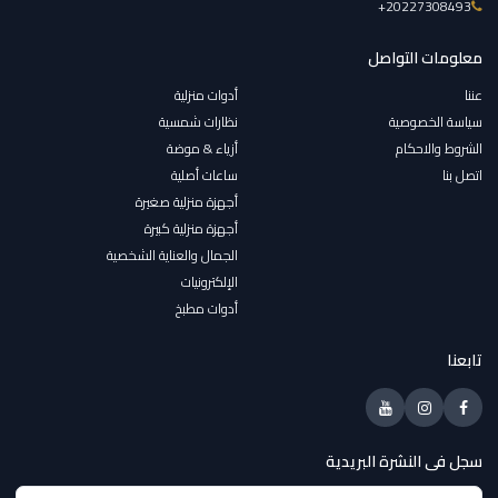
‎+20227308493
معلومات التواصل
عننا
أدوات منزلية
سياسة الخصوصية
نظارات شمسية
الشروط والاحكام
أزياء & موضة
اتصل بنا
ساعات أصلية
أجهزة منزلية صغيرة
أجهزة منزلية كبيرة
الجمال والعناية الشخصية
الإلكترونيات
أدوات مطبخ
تابعنا
سجل فى النشرة البريدية