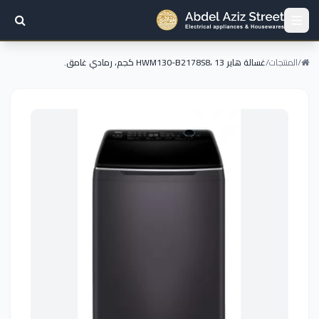
/
المنتجات
/
غسالة هاير HWM130-B2178S8، 13 كجم، رمادي غامق.