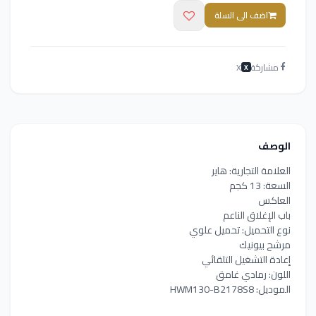
اضف الى السلة
مشاركة
X
X
الوصف
العلامة التجارية: هاير
السعة: 13 كجم
العاكس
باب الإغلاق الناعم
نوع التحميل: تحميل علوي
مرشح بيونيك
إعادة التشغيل التلقائي
اللون: رمادي غامق
الموديل: HWM130-B2178S8