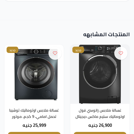
المنتجات المشابهه
جديد
جديد
غسالة ملابس زانوسي فول
غسالة ملابس اوتوماتيك توشيبا
اوتوماتيك ستيم ماكس ديجيتال
تحمل امامي، 9 كجم، موتور
تحميل أمامي، 8 كجم، أسود -
انفرتر، رمادي - TW-
26,900 جنيه
25,999 جنيه
BK100GF4EG(MK)
ZWF8221BL7