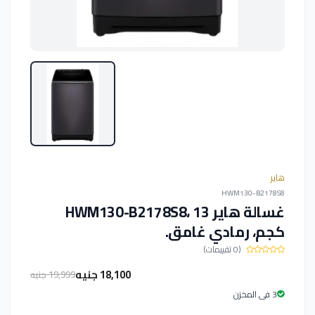
هاير
HWM130-B2178S8
غسالة هاير HWM130-B2178S8، 13
كجم، رمادي غامق.
(0 تقييمات)
18,100 جنيه
19,999 جنيه
3 فى المخزن