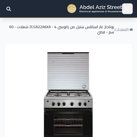
بوتاجاز غاز استانلس ستيل من زانوسي ZCG622A6XA - 4 شعلات - 60
/
المنتجات
/
سم - فضي