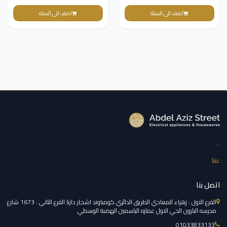
ستانلس ستيل ، مطلي بالمينا ،
1000 وات)
اضف الى السلة
اضف الى السلة
...
عننا
اتصل بنا
الفرع الاول : زهراء المعادي الطريق الدائري كومباوند اشجار دارنا الفرع الثاني : 1673 شارع
مدرسه البارون الحي الاول عماره الياسمين الهضبة الوسطي
01033833133