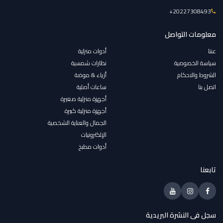
‎+20227308493
معلومات التواصل
عننا
أدوات منزلية
سياسة الخصوصية
نظارات شمسية
الشروط والاحكام
أزياء & موضة
اتصل بنا
ساعات أصلية
أجهزة منزلية صغيرة
أجهزة منزلية كبيرة
الجمال والعناية الشخصية
الإلكترونيات
أدوات مطبخ
تابعنا
سجل فى النشرة البريدية