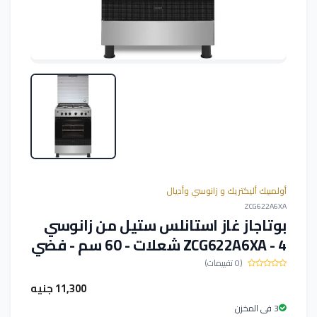
أولمبيك أليكتريك و زانوسي وأديال
ZCG622A6XA
بوتاجاز غاز استانلس ستيل من زانوسي
ZCG622A6XA - 4 شعلات - 60 سم - فضي
(0 تقييمات)
11,300 جنيه
3 فى المخزن