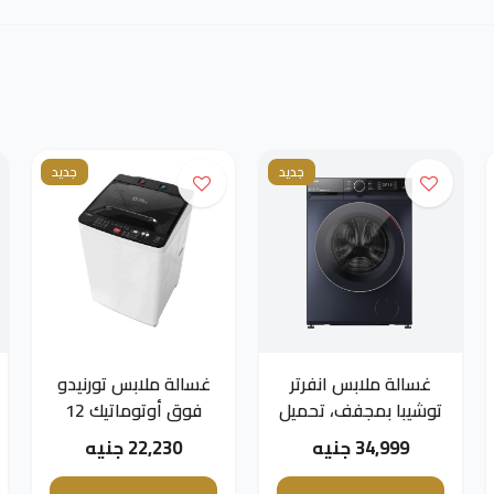
جديد
جديد
غسالة ملابس انفرتر
غسالة ملابس تورنيدو
توشيبا بمجفف، تحميل
فوق أوتوماتيك 12
امامي،10.5 كجم،
كجم ، طلمبة ، أبيض
34,999 جنيه
22,230 جنيه
رمادي - TWD-
TWT-TLN12LWT
BM115GF4EG-MK