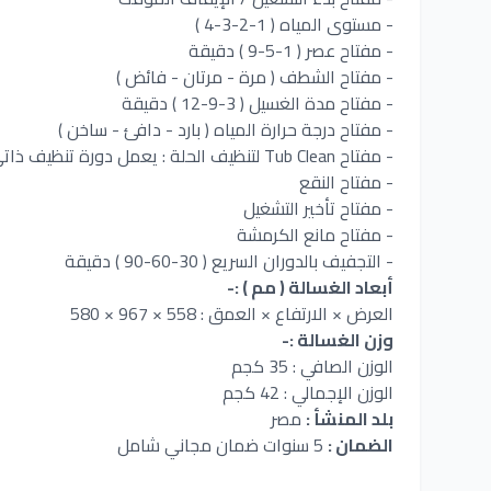
- مستوى المياه ( 1-2-3-4 )
- مفتاح عصر ( 1-5-9 ) دقيقة
- مفتاح الشطف ( مرة - مرتان - فائض )
- مفتاح مدة الغسيل ( 3-9-12 ) دقيقة
- مفتاح درجة حرارة المياه ( بارد - دافئ - ساخن )
- مفتاح Tub Clean لتنظيف الحلة : يعمل دورة تنظيف ذاتي للحلة تستخدم مرة كل شهر أو حسب الاستخدام
- مفتاح النقع
- مفتاح تأخير التشغيل
- مفتاح مانع الكرمشة
- التجفيف بالدوران السريع ( 30-60-90 ) دقيقة
أبعاد الغسالة ( مم ) :-
العرض × الارتفاع × العمق : 558 × 967 × 580
وزن الغسالة :-
الوزن الصافي : 35 كجم
الوزن الإجمالي : 42 كجم
بلد المنشأ :
مصر
الضمان :
5 سنوات ضمان مجاني شامل