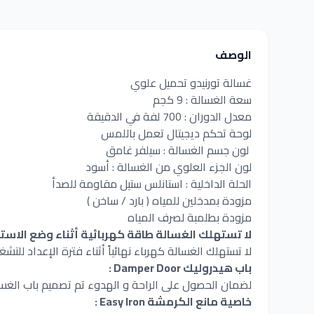
الوصف
غسالة تورنيدو تحميل علوي
سعة الغسالة : 9 كجم
معدل الدوران : 700 لفة في الدقيقة
لوحة تحكم ديجيتال تعمل باللمس
لون جسم الغسالة : سيلفر غامق
لون الجزء العلوي من الغسالة : أسود
الحلة الداخلية : استانلس ستيل مقاومة للصدأ
مزودة بمدخلين للمياه ( بارد / ساخن )
مزودة بطلمبة لصرف المياه
لا تستهلك الغسالة طاقة كهربائية أثناء وضع الاستع
لا تستهلك الغسالة كهرباء نهائياً أثناء فترة الإعداد للت
باب هيدروليك Damper Door :
لضمان الحصول على الراحة و الهدوء تم تصميم باب الغس
خاصية مانع الكرمشة Easy Iron :