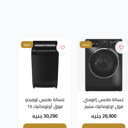
جديد
جديد
غسالة ملابس زانوسي
غسالة ملابس تورنيدو
فول اوتوماتيك ستيم
فوق أوتوماتيك 15
ماكس ديجيتال تحميل
كجم ، DDM انفرتر ،
26,900 جنيه
30,290 جنيه
أمامي، 8 كجم، أسود -
طلمبة ، سيلفر غامق
TWT-TLD15RDS
ZWF8221BL7