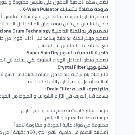
تضمن هذه الخاصية الحصول على ملابس مفرودة و بدون
مروحة مضادة للتشابك X-Wash Pulsator :
تصميم متطور للمروحة يساعد على منع تشابك الملابس أثن
داخل الملابس من خلال قوة دوران المياه داخل الحلة ل
تصميم فريد للحلة الداخلية Cyclone Drum Technology :
تصميم مبتكر للحلة الداخلية يساعد على أداء أقوى من خلا
مع الحفاظ على الملابس من الخدش
خاصية التجفيف السوبر Super Spin Dry :
تصميم متطور لمداخل الهواء العلوية لكي يساعد في ال
تكنولوجيا Crystal Filter :
فلتر مياه يتم تركيبه عند مدخل المياه لتنقيتها من الشوائ
لنظافة أفضل وعمر أطول للأجزاء الداخلية
فلتر لصرف المياه Drain Filter :
يساعد فلتر الصرف في انتزاع الشوائب و الخيوط من المي
مزودة بفلتر كاسيت بتصميم جديد و عمر أطول
مروحة مضادة للبكتيريا و الجراثيم
مصنوعة من مواد عالية الجودة و مقاومة للصدأ
إمكانية التحكم في خاصية النقع ( حتى 180 دقيقة ) من خلال مفتاح النقع