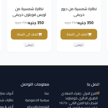
نظارة شمسية من ديور
نظارة شمسية من
حريمي
لويس فويتون حريمي
350 جنيه
350 جنيه
750 جنيه
750 جنيه
اضف الى السلة
اضف الى السلة
حريمى
حريمى
اتصل بنا
معلومات التواصل
الفرع الاول : زهراء المعادي
عننا
أدوات منزل
الطريق الدائري كومباوند
سياسة الخصوصية
نظارات ش
اشجار دارنا الفرع الثاني : 1673
الشروط والاحكام
أزياء & م
شارع مدرسه البارون الحي