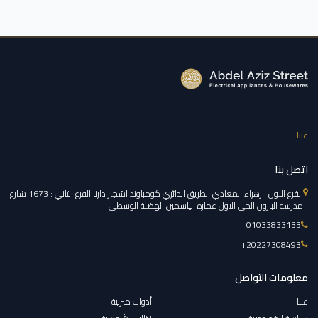
...
عننا
اتصل بنا
الفرع الاول : زهراء المعادي الطريق الدائري كومباوند اشجار دارنا الفرع الثاني : 1673 شارع
مدرسه البارون الحي الاول عماره الياسمين الهضبة الوسطي
01033833133
‎+20227308493
معلومات التواصل
عننا
أدوات منزلية