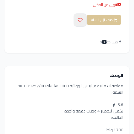
انتهى من المخزن
اضف الى السلة
مشاركة
X
X
الوصف
مواصفات قلاية فيليبس الهوائية 3000 سلسلة XL HD9257/80:
السعة:
5.6 لتر
تكفي لتحضير 4 وجبات دفعة واحدة
الطاقة:
1700 واط