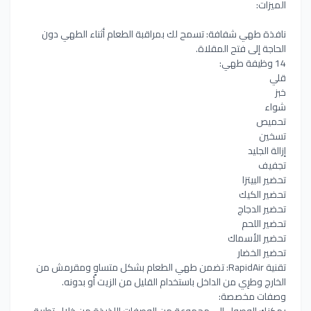
الميزات:
نافذة طهي شفافة: تسمح لك بمراقبة الطعام أثناء الطهي دون
الحاجة إلى فتح المقلاة.
14 وظيفة طهي:
قلي
خبز
شواء
تحميص
تسخين
إزالة الجليد
تجفيف
تحضير البيتزا
تحضير الكيك
تحضير الدجاج
تحضير اللحم
تحضير الأسماك
تحضير الخضار
تقنية RapidAir: تضمن طهي الطعام بشكل متساوٍ ومقرمش من
الخارج وطرِي من الداخل باستخدام القليل من الزيت أو بدونه.
وصفات مخصصة:
يمكنك الوصول إلى مجموعة من الوصفات اللذيذة من خلال تطبيق