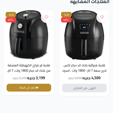
المنتجات المشابهه
جديد
جديد
-42%
-48%
قلاية هوائية بلاك اند ديكر اكس
قلاية اير فراي الكهربايئة العميقة
لارج سعة 7 لتر- 1800 وات ، اسود
من بلاك اند ديكر 1800 وات، 7 لتر،
af625-b5
اسود - AF575-B5 - قلايات
4,500 جنيه
3,199 جنيه
8,500 جنيه
5,499 جنيه
عميق - ضمان دولي
انتهى من المخزن
اضف الى السلة