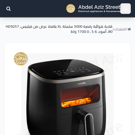
قلاية هوائية رقمية 3000 سلسلة XL بنافذة عرض من فيليبس، HD9257
/
المنتجات
/
80، أسود، 5.6 ، 1700.0 واط