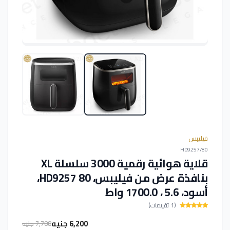
فيليبس
HD9257/80
قلاية هوائية رقمية 3000 سلسلة XL
بنافذة عرض من فيليبس، HD9257 80،
أسود، 5.6 ، 1700.0 واط
(1 تقييمات)
6,200 جنيه
7,788 جنيه