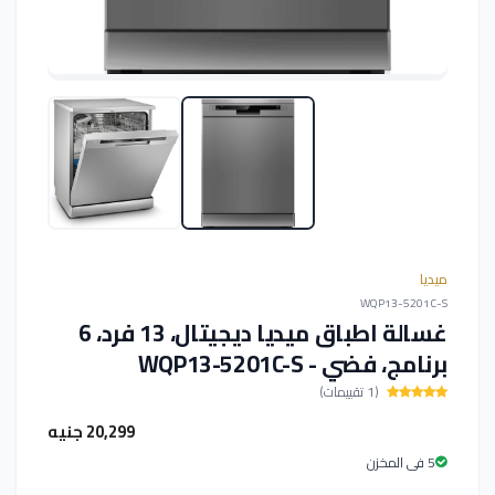
ميديا
WQP13-5201C-S
غسالة اطباق ميديا ديجيتال، 13 فرد، 6
برنامج، فضي - WQP13-5201C-S
(1 تقييمات)
20,299 جنيه
5 فى المخزن