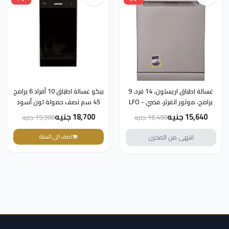
غسالة اطباق اريستون، 14 فرد، 9
بيكو غسالة اطباق 10 أفراد 6 برامج
برامج، موتور انفرتر، فضي - LFO
45 سم نصف حمولة لون أسود
3O23 WLTX - غسالة اطباق -
DFS26024B
15,640 جنيه
18,700 جنيه
16,400 جنيه
19,900 جنيه
اجهزة منزلية كبيرة
انتهى من المخزن
اضف الى السلة