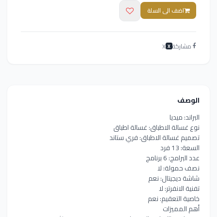
اضف الى السلة
مشاركة
X
X
الوصف
البراند: ميديا
نوع غسالة الاطباق: غسالة اطباق
تصميم غسالة الاطباق: فري ستاند
السعة: 13 فرد
عدد البرامج: 6 برنامج
نصف حمولة: لا
شاشة ديجيتال: نعم
تفنية الانفرتر: لا
خاصية التعقيم: نعم
أهم المميزات