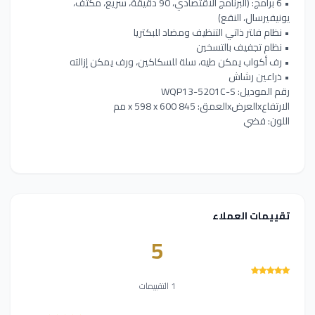
• 6 برامج: (البرنامج الاقتصادي، 90 دقيقة، سريع، مكثف،
يونيفيرسال، النقع)
• نظام فلتر ذاتي التنظيف ومضاد للبكتريا
• نظام تجفيف بالتسخين
• رف أكواب يمكن طيه، سلة للسكاكين، ورف يمكن إزالته
• ذراعين رشاش
رقم الموديل: WQP13-5201C-S
الارتفاعxالعرضxالعمق: 845 x 598 x 600 مم
اللون: فضي
تقييمات العملاء
5
1 التقييمات