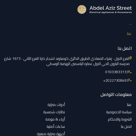
...
عننا
اتصل بنا
الفرع الاول : زهراء المعادي الطريق الدائري كومباوند اشجار دارنا الفرع الثاني : 1673 شارع
مدرسه البارون الحي الاول عماره الياسمين الهضبة الوسطي
01033833133
‎+20227308493
معلومات التواصل
عننا
أدوات منزلية
سياسة الخصوصية
نظارات شمسية
الشروط والاحكام
أزياء & موضة
اتصل بنا
ساعات أصلية
أجهزة منزلية صغيرة