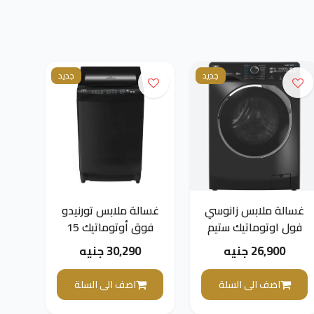
جديد
جديد
غسالة ملابس زانوسي
غسالة ملابس تورنيدو
فول اوتوماتيك ستيم
فوق أوتوماتيك 15
ماكس ديجيتال تحميل
كجم ، DDM انفرتر ،
26,900 جنيه
30,290 جنيه
أمامي، 8 كجم، أسود -
طلمبة ، سيلفر غامق
TWT-TLD15RDS
ZWF8221BL7
اضف الى السلة
اضف الى السلة