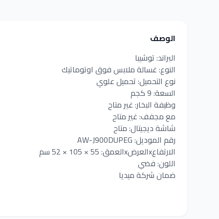
الوصف
البراند: توشيبا
النوع: غسالة ملابس فوق اوتوماتيك
نوع التحميل: تحميل علوي
السعة: 9 كجم
وظيفة البخار: غير متاح
مع مجفف: غير متاح
شاشة ديجيتال: متاح
رقم الموديل: AW-J900DUPEG
الارتفاعxالعرضxالعمق: 55 × 105 × 52‎ سم
اللون: فضي
ضمان شركة ميديا