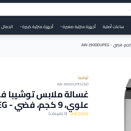
ساعات أصلية
أجهزة منزلية صغيرة
أجهزة منزلية كبيرة
الجمال 
توشيبا
AW-J900DUPEG(SK)
غسالة ملابس توشيبا فو
علوي، 9 كجم، فضي - AW-J900DUPEG
(0 تقييمات)