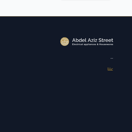
...
عننا