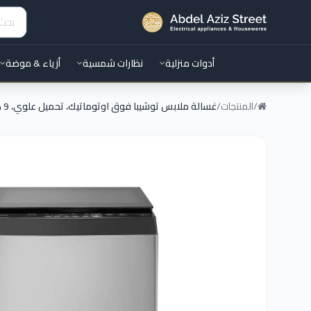
أدوات منزلية
نظارات شمسية
أزياء & موضة
/
المنتجات
/
غسالة ملابس توشيبا فوق اوتوماتيك، تحميل علوي، 9 كجم، فضي - AW-J900DUPEG