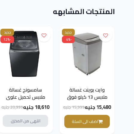
المنتجات المشابهه
جديد
جديد
-12%
-4%
وايت بوينت غسالة
سامسونج غسالة
ملابس 13 كيلو فوق
ملابس تحميل علوى
أوتوماتيك لون كوفى
ديجيتال انفرتر 22 كم -
15,480 جنيه
18,610 جنيه
15,999 جنيه
20,999 جنيه
WPTL13DFGCMA
أسود - موديل
WA22M8700GV/AS
انتهى من المخزن
اضف الى السلة