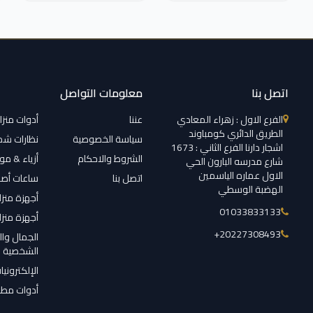
اتصل بنا
معلومات التواصل
الفرع الاول : زهراء المعادي
عننا
أدوات منزل
الطريق الدائري كومباوند
سياسة الخصوصية
نظارات ش
اشجار دارنا الفرع الثاني : 1673
الشروط والاحكام
أزياء & م
شارع مدرسه البارون الحي
الاول عماره الياسمين
اتصل بنا
ساعات أصل
الهضبة الوسطي
أجهزة منزل
01033833133
أجهزة منزل
‎+20227308493
الجمال وال
الشخصية
الإلكترونيا
أدوات مطب