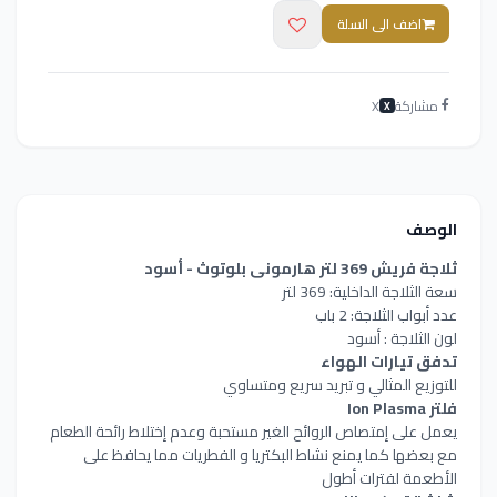
اضف الى السلة
مشاركة
X
X
الوصف
ثلاجة فريش 369 لتر هارمونى بلوتوث - أسود
سعة الثلاجة الداخلية: 369 لتر
عدد أبواب الثلاجة: 2 باب
لون الثلاجة : أسود
تدفق تيارات الهواء
للتوزيع المثالي و تبريد سريع ومتساوي
فلتر Ion Plasma
يعمل على إمتصاص الروائح الغير مستحبة وعدم إختلاط رائحة الطعام
مع بعضها كما يمنع نشاط البكتريا و الفطريات مما يحافظ على
الأطعمة لفترات أطول