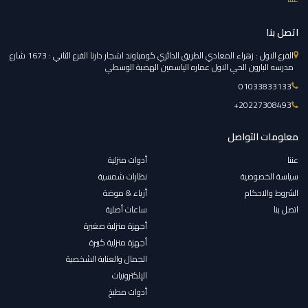
اتصل بنا
الفرع الاول : زهراء المعادي الطريق الدائري كومباوند اشجار دارنا الفرع الثاني : 1673 شارع
مدرسه البارون الحي الاول عماره الياسمين الهضبة الوسطي
01033833133
‎+20227308493
معلومات التواصل
عننا
أدوات منزلية
سياسة الخصوصية
نظارات شمسية
الشروط والاحكام
أزياء & موضة
اتصل بنا
ساعات أصلية
أجهزة منزلية صغيرة
أجهزة منزلية كبيرة
الجمال والعناية الشخصية
الإلكترونيات
أدوات مطبخ