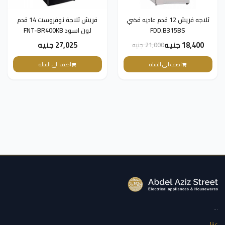
ثلاجه فريش 12 قدم عاديه فضي
فريش ثلاجة نوفروست 14 قدم
FDD.B315BS
لون اسود FNT-BR400KB
18,400 جنيه
27,025 جنيه
21,000 جنيه
اضف الى السلة
اضف الى السلة
...
عننا