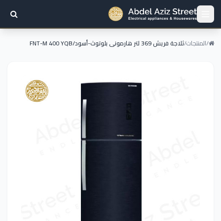
/
المنتجات
/
ثلاجة فريش 369 لتر هارمونى بلوتوث-أسود/FNT-M 400 YQB