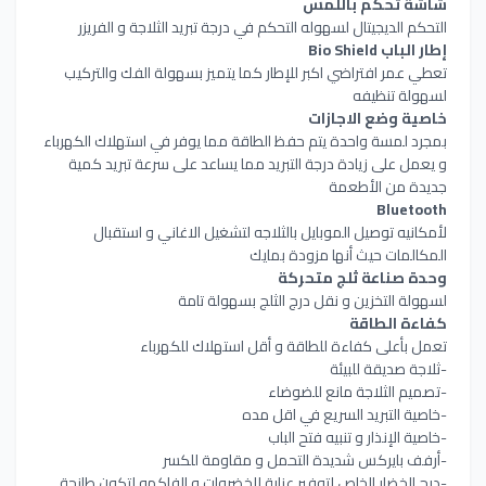
شاشة تحكم باللمس
التحكم الديجيتال لسهوله التحكم في درجة تبريد الثلاجة و الفريزر
إطار الباب Bio Shield
تعطي عمر افتراضي اكبر للإطار كما يتميز بسهولة الفك والتركيب
لسهولة تنظيفه
خاصية وضع الاجازات
بمجرد لمسة واحدة يتم حفظ الطاقة مما يوفر في استهلاك الكهرباء
و يعمل على زيادة درجة التبريد مما يساعد على سرعة تبريد كمية
جديدة من الأطعمة
Bluetooth
لأمكانيه توصيل الموبايل بالثلاجه لتشغيل الاغاني و استقبال
المكالمات حيث أنها مزودة بمايك
وحدة صناعة ثلج متحركة
لسهولة التخزين و نقل درج الثلج بسهولة تامة
كفاءة الطاقة
تعمل بأعلى كفاءة للطاقة و أقل استهلاك للكهرباء
-ثلاجة صديقة للبيئة
-تصميم الثلاجة مانع للضوضاء
-خاصية التبريد السريع في اقل مده
-خاصية الإنذار و تنبيه فتح الباب
-أرفف بايركس شديدة التحمل و مقاومة للكسر
-درج الخضار الخاص لتوفير عناية للخضروات و الفاكهه لتكون طازجة