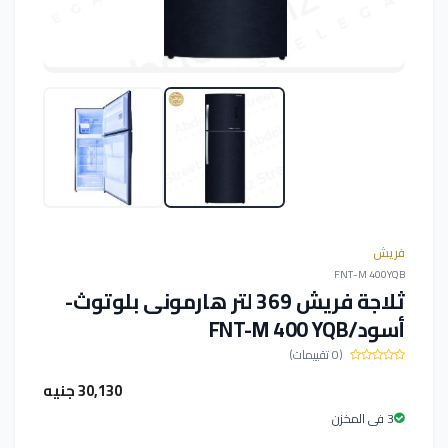
فريش
FNT-M 400YQB
ثلاجة فريش 369 لتر هارمونى بلوتوث-
أسود/FNT-M 400 YQB
(0 تقييمات)
30,130 جنيه
3 فى المخزن