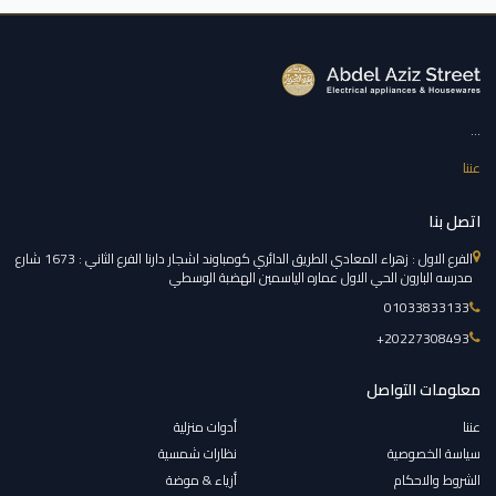
...
عننا
اتصل بنا
الفرع الاول : زهراء المعادي الطريق الدائري كومباوند اشجار دارنا الفرع الثاني : 1673 شارع
مدرسه البارون الحي الاول عماره الياسمين الهضبة الوسطي
01033833133
‎+20227308493
معلومات التواصل
عننا
أدوات منزلية
سياسة الخصوصية
نظارات شمسية
الشروط والاحكام
أزياء & موضة