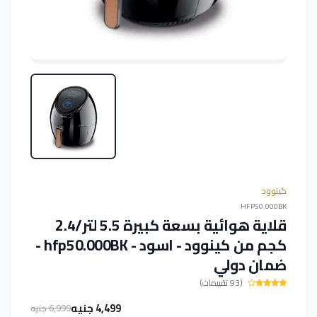
كينوود
HFP50.000BK
قلاية هوائية بسعة كبيرة 5.5 لتر/2.4
كجم من كينوود - اسود - hfp50.000BK -
ضمان دولي
(93 تقييمات)
4,499 جنيه
6,999 جنيه