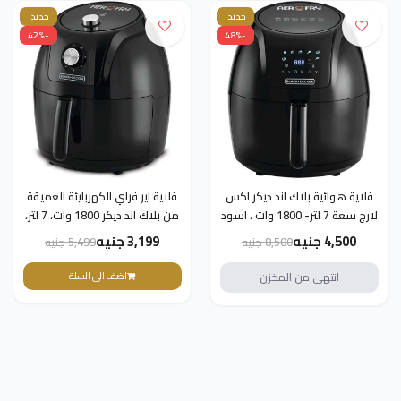
جديد
جديد
-42%
-48%
لاك اند ديكر اكس
قلاية اير فراي الكهربايئة العميقة
لارج سعة 7 لتر- 1800 وات ، اسود
من بلاك اند ديكر 1800 وات، 7 لتر،
af625
اسود - AF575-B5 - قلايات
ضمان 
3,199 جنيه
5,799 جنيه
8,500 جنيه
5,499 جنيه
عميق - ضمان دولي
ن المخزن
اضف الى السلة
انتهى من