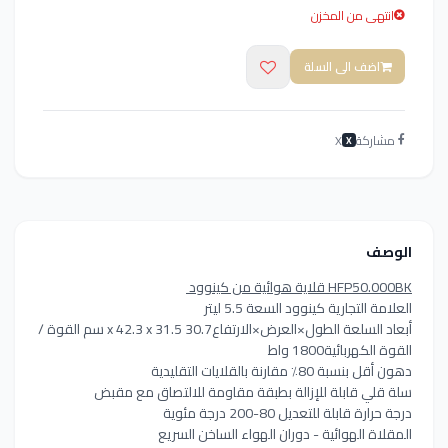
انتهى من المخزن
اضف الى السلة
مشاركة
X
X
الوصف
HFP50.000BK قلاية هوائية من كينوود
العلامة التجارية كينوود السعة 5.5 ليتر
أبعاد السلعة الطول×العرض×الارتفاع30.7 x 42.3 x 31.5 سم القوة /
القوة الكهربائية1800 واط
دهون أقل بنسبة 80٪ مقارنة بالقلايات التقليدية
سلة قلي قابلة للإزالة بطبقة مقاومة للالتصاق مع مقبض
درجة حرارة قابلة للتعديل 80-200 درجة مئوية
المقلاة الهوائية - دوران الهواء الساخن السريع