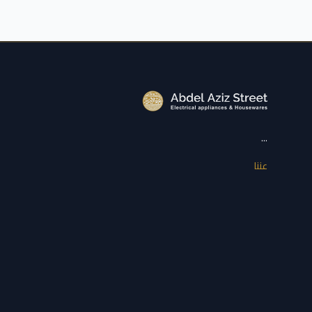
...
عننا