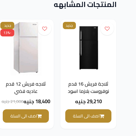
المنتجات المشابهه
جديد
جديد
-13%
ثلاجة فريش 16 قدم
ثلاجه فريش 12 قدم
نوفروست بلازما اسود
عاديه فضي
مرايه مقبض
FDD.B315BS
29,210 جنيه
18,400 جنيه
21,000 جنيه
FNT.B470KBM
اضف الى السلة
اضف الى السلة