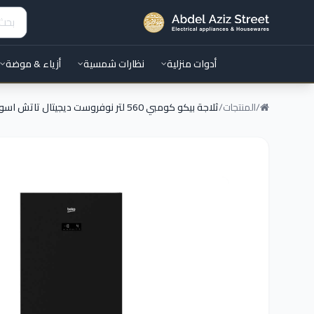
أدوات منزلية
نظارات شمسية
أزياء & موضة
/
المنتجات
/
ثلاجة بيكو كومبي 560 لتر نوفروست ديجيتال تاتش اسود زجاج موديل-RCNE560E35ZGB