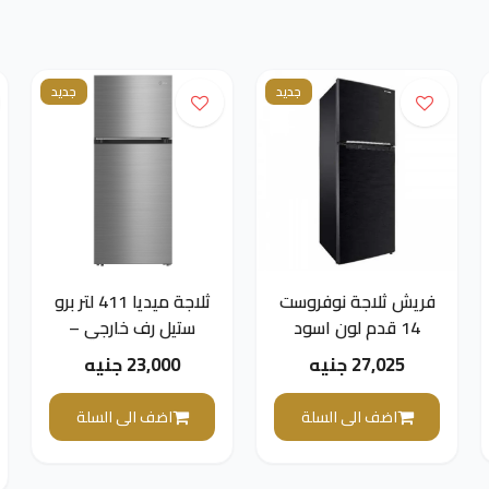
جديد
جديد
فريش ثلاجة نوفروست
ثلاجة ميديا ​​411 لتر برو
14 قدم لون اسود
ستيل رف خارجي –
MDRT580MTN46
FNT-BR400KB
27,025 جنيه
23,000 جنيه
اضف الى السلة
اضف الى السلة