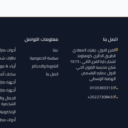
اتصل بنا
معلومات التواصل
الفرع الاول : زهراء المعادي
عننا
أدوات منزل
الطريق الدائري كومباوند
سياسة الخصوصية
نظارات ش
اشجار دارنا الفرع الثاني : 1673
الشروط والاحكام
أزياء & م
شارع مدرسه البارون الحي
الاول عماره الياسمين
اتصل بنا
ساعات أصل
الهضبة الوسطي
أجهزة منزل
01033833133
أجهزة منزل
‎+20227308493
الجمال وال
الشخصية
الإلكترونيا
أدوات مطب