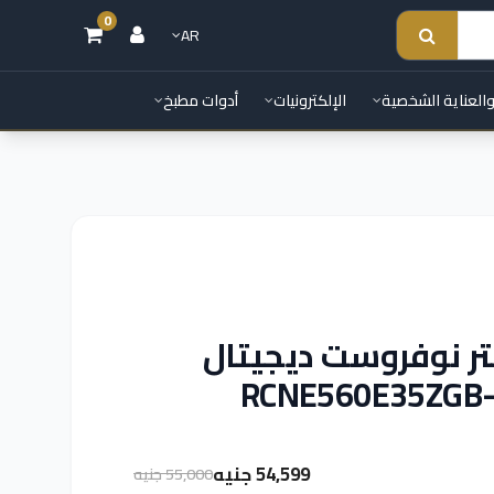
0
AR
والعناية الشخصية
الإلكترونيات
أدوات مطبخ
اجة بيكو كومبي 560 لتر نوفروست ديجيتال
R
54,599 جنيه
55,000 جنيه