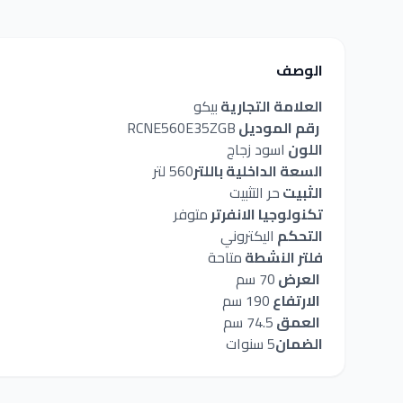
الوصف
العلامة التجارية
بيكو
رقم الموديل
RCNE560E35ZGB
اللون
اسود زجاج
السعة الداخلية باللتر
560 لتر
الثبيت
حر التثبيت
تكنولوجيا الانفرتر
متوفر
التحكم
اليكتروني
فلتر النشطة
متاحة
العرض
70 سم
الارتفاع
190 سم
العمق
74.5 سم
الضمان
5 سنوات