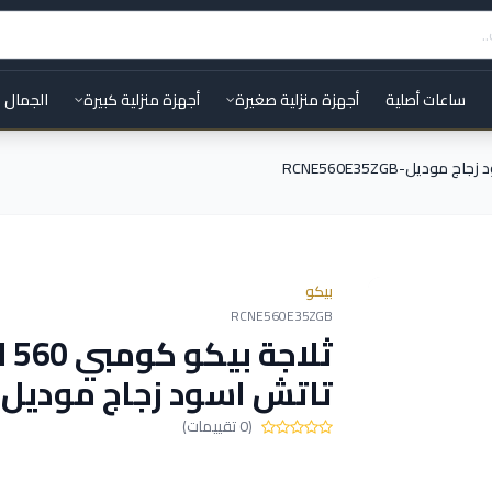
ساعات أصلية
أجهزة منزلية صغيرة
أجهزة منزلية كبيرة
الجمال 
بيكو
RCNE560E35ZGB
ثل
تاتش اسود زجاج موديل-CNE560E35ZGB
(0 تقييمات)