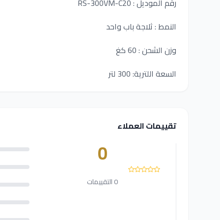
رقم الموديل : RS-300VM-C20
النمط : ثلاجة باب واحد
وزن الشحن : 60 كغ
السعة اللترية: 300 لتر
تقييمات العملاء
0
0 التقييمات