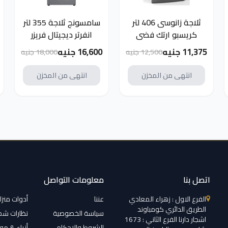
ثلاجة زانوسى 406 لتر
سامسونج ثلاجة 355 لتر
كريسبو ارتك فضى
انفرتر ديجيتال فريزر
DF43AS
سفلي انوكس
11,375 جنيه
16,600 جنيه
12,500 جنيه
18,000 جنيه
RB34T671FS9/MR
انتهى من المخزن
انتهى من المخزن
اتصل بنا
معلومات التواصل
الفرع الاول : زهراء المعادي
عننا
أدوات منزل
الطريق الدائري كومباوند
سياسة الخصوصية
نظارات ش
اشجار دارنا الفرع الثاني : 1673
الشروط والاحكام
أزياء & م