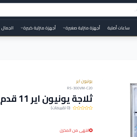
ساعات أصلية
أجهزة منزلية صغيرة
أجهزة منزلية كبيرة
الجمال 
يونيون اير
RS-300VM-C20
ثلاجة يونيون اير 11 قدم باب واحد RS-300VM-C20
(0 تقييمات)
انتهى من المخزن