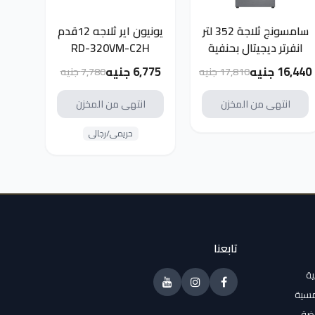
سامسونج ثلاجة 352 لتر
يونيون اير ثلاجه 12قدم
انفرتر ديجيتال بحنفية
RD-320VM-C2H
فريزر سفلي انوكس
16,440 جنيه
6,775 جنيه
17,810 جنيه
7,780 جنيه
RB34T632FS9/MR
انتهى من المخزن
انتهى من المخزن
حريمى/رجالى
تابعنا
ية
مسية
وضة