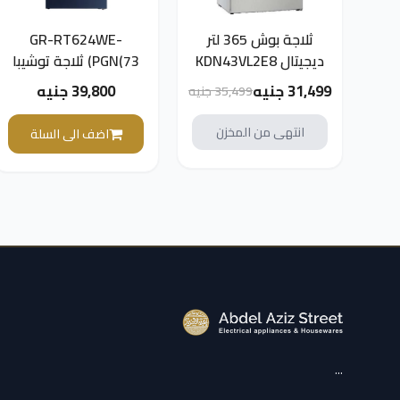
ثلاجة بوش 365 لتر
GR-RT624WE-
ديجيتال KDN43VL2E8
PGN(73) ثلاجة توشيبا
450 لتر لون أزرق ساطع
31,499 جنيه
39,800 جنيه
35,499 جنيه
باب زجاجي
انتهى من المخزن
اضف الى السلة
...