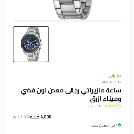
مازيراتي
R8873612014
ساعة مازيراتي رجالى معدن لون فضي
وميناء ازرق
(0 تقييمات)
4,800 جنيه
5,900 جنيه
1 فى المخزن فقط