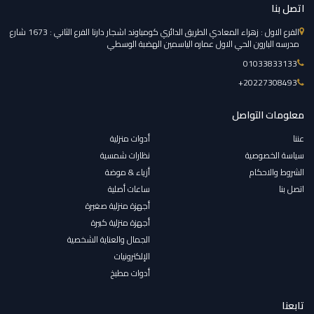
اتصل بنا
الفرع الاول : زهراء المعادي الطريق الدائري كومباوند اشجار دارنا الفرع الثاني : 1673 شارع
مدرسه البارون الحي الاول عماره الياسمين الهضبة الوسطي
01033833133
‎+20227308493
معلومات التواصل
عننا
أدوات منزلية
سياسة الخصوصية
نظارات شمسية
الشروط والاحكام
أزياء & موضة
اتصل بنا
ساعات أصلية
أجهزة منزلية صغيرة
أجهزة منزلية كبيرة
الجمال والعناية الشخصية
الإلكترونيات
أدوات مطبخ
تابعنا