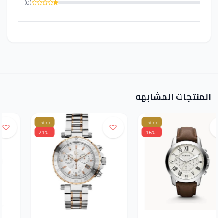
(0)
المنتجات المشابهه
جديد
جديد
-21%
-16%