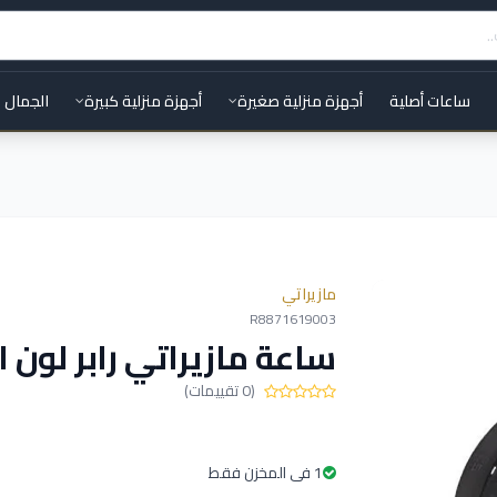
ساعات أصلية
أجهزة منزلية صغيرة
أجهزة منزلية كبيرة
الجمال 
مازيراتي
R8871619003
ساعة مازيراتي رابر لون 
(0 تقييمات)
1 فى المخزن فقط