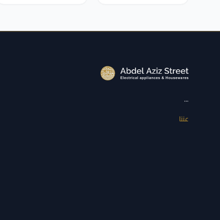
...
عننا