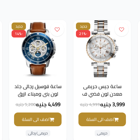
جديد
جديد
-14%
-21%
ساعة جيس حريمى
ساعة فوسيل رجالى جلد
معدن لون فضي ف
لون بني وميناء ازرق
ذهبي وميناء فضي
3,999 جنيه
4,499 جنيه
4,999 جنيه
5,200 جنيه
اضف الى السلة
اضف الى السلة
حريمى
حريمى/رجالى