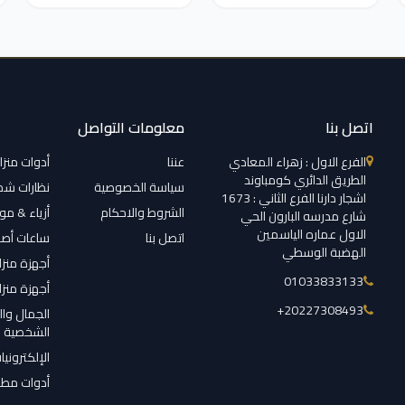
اتصل بنا
معلومات التواصل
الفرع الاول : زهراء المعادي
عننا
أدوات منزل
الطريق الدائري كومباوند
سياسة الخصوصية
نظارات ش
اشجار دارنا الفرع الثاني : 1673
الشروط والاحكام
أزياء & م
شارع مدرسه البارون الحي
الاول عماره الياسمين
اتصل بنا
ساعات أصل
الهضبة الوسطي
أجهزة منزل
01033833133
أجهزة منزل
‎+20227308493
الجمال وال
الشخصية
الإلكترونيا
أدوات مطب