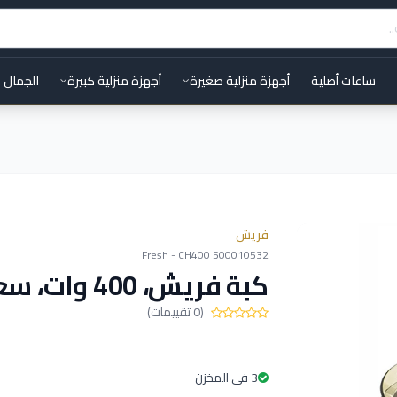
ساعات أصلية
أجهزة منزلية صغيرة
أجهزة منزلية كبيرة
الجمال 
فريش
Fresh - CH400 500010532
كبة فريش، 400 وات، سعة 1.5 لتر، اسود - CH400
(0 تقييمات)
3 فى المخزن