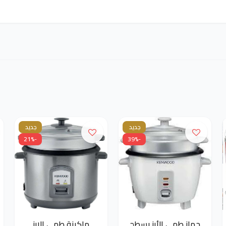
جديد
جديد
-21%
-39%
جهاز طهي الأرز بسطح
ماكينة طهي الارز