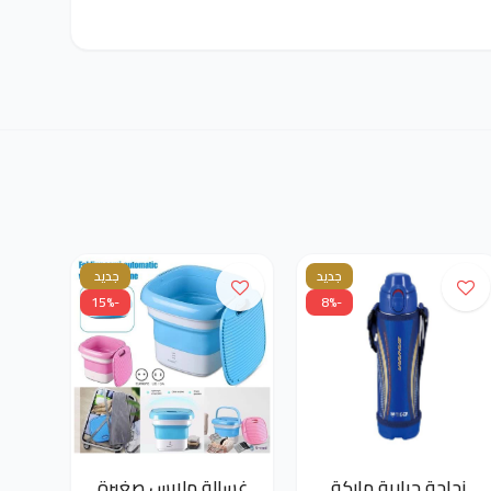
جديد
جديد
-15%
-8%
زجاجة حرارية ماركة
غسالة ملابس صغيرة