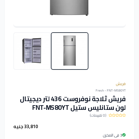
فريش
Fresh - FNT-M580YT
فريش ثلاجة نوفروست 436 لتر ديجيتال
لون ستانليس ستيل FNT-M580YT
(0 تقييمات)
33,810 جنيه
3 فى المخزن