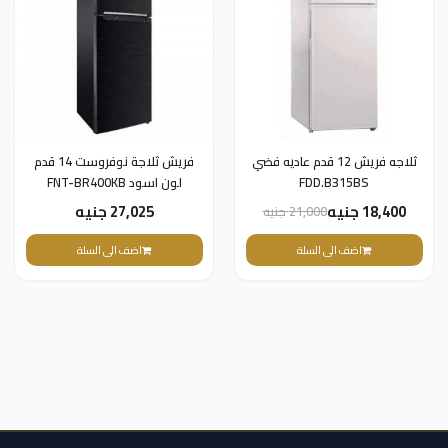
ثلاجه فريش 12 قدم عاديه فضي
فريش ثلاجة نوفروست 14 قدم
FDD.B315BS
لون اسود FNT-BR400KB
18,400 جنيه
27,025 جنيه
21,000 جنيه
اضف الى السلة
اضف الى السلة