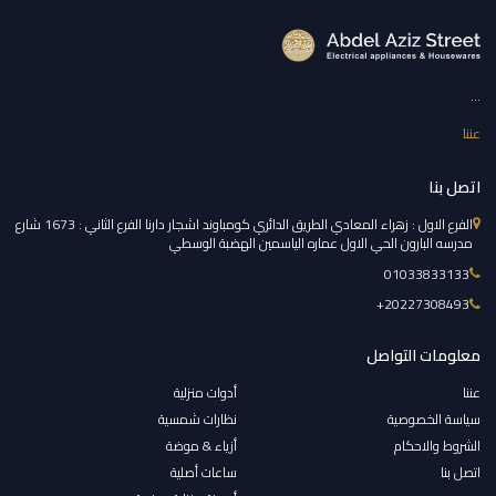
...
عننا
اتصل بنا
الفرع الاول : زهراء المعادي الطريق الدائري كومباوند اشجار دارنا الفرع الثاني : 1673 شارع
مدرسه البارون الحي الاول عماره الياسمين الهضبة الوسطي
01033833133
‎+20227308493
معلومات التواصل
عننا
أدوات منزلية
سياسة الخصوصية
نظارات شمسية
الشروط والاحكام
أزياء & موضة
اتصل بنا
ساعات أصلية