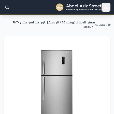
فريش ثلاجة نوفروست 436 لتر ديجيتال لون ستانليس ستيل FNT-
/
المنتجات
/
M580YT