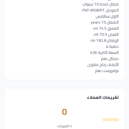
ضمان لمدة 10 سنوات
الموديل FNT-M580YT
اللون ستانليس
الضمان 10 years
العمق 74.5 cm
العرض 70.5 cm
الإرتفاع 182.8 cm
حنفية لا
السعة اللترية 436
ديجتال نعم
الأرفف زجاج مقوى
نوفروست نعم
تقييمات العملاء
0
0 التقييمات