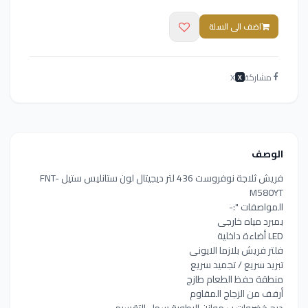
اضف الى السلة
مشاركة
X
X
الوصف
فريش ثلاجة نوفروست 436 لتر ديجيتال لون ستانليس ستيل FNT-
M580YT
المواصفات ":-
بمبرد مياه خارجى
LED أضاءة داخلية
فلتر فريش بلازما الايونى
تبريد سريع / تجميد سريع
منطقة حفظ الطعام طازج
أرفف من الزجاج المقاوم
درج خضروات ب موازن الرطوبة سهل التقسيم