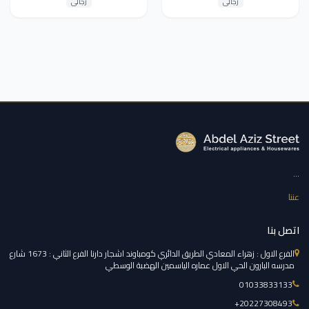
رجالى
رجالى
...
عننا
اتصل بنا
الفرع الاول : زهراء المعادي الطريق الدائري كومباوند اشجار دارنا الفرع الثاني : 1673 شارع
مدرسه البارون الحي الاول عماره الياسمين الهضبة الوسطي
01033833133
‎+20227308493