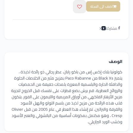
اضف الى السلة
مشاركة
X
X
الوصف
كولونيا بلاك إكس إس من باكو رابان. عطر رجالي ذو رائحة لذيذة ،
يتميز Black Xs من Paco Rabanne بمزيج مثير من الخلاصات الحلوة
والدافئة الحارة والبلسمية المعززة بلمحات خفيفة من الحمضيات
والروائح العطرية. قم برش بضع قطرات على نفسك قبل الخروج لتجربة
مزيج الأزهار الفاكهي من أوراق المريمية والليمون على الفور. يتكون
قلب هذه الرائحة من مزيج لذيذ من بلسم التولو والهيل الأسود
والقرفة والبرالين. تم إنشاء هذا العطر في عام 2005 من قبل Olivier
Cresp ، وهو مكتمل بمكونات أساسية من الباتشولي والعنبر الأسود
وخشب الورد البرازيلي.