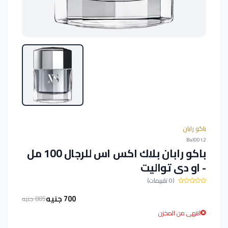
باكو رابان
Bul0012
باكو رابان بلاك اكس اس للرجال 100 مل
- او دى تواليت
(0 تقييمات)
700 جنيه
885 جنيه
انتهى من المخزن