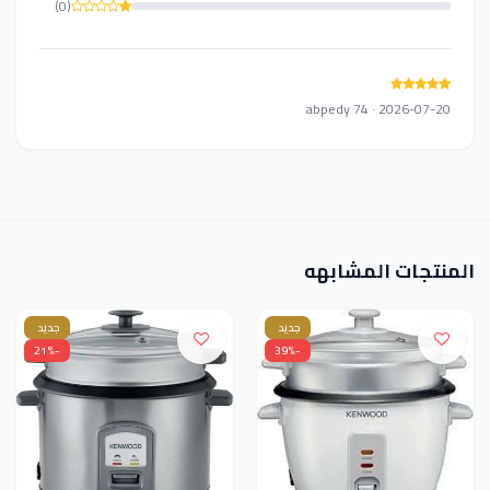
(0)
abpedy 74 · 2026-07-20
المنتجات المشابهه
جديد
جديد
-21%
-39%