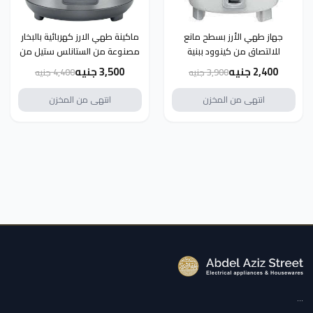
جهاز طهي الأرز بسطح مانع
ماكينة طهي الارز كهربائية بالبخار
للالتصاق من كينوود ببنية
مصنوعة من الستانلس ستيل من
مقاومة للبهتان 0.6 لتر 350 وات
كينوود - سعة 1.8 لتر، RCM45.SS
2,400 جنيه
3,500 جنيه
3,900 جنيه
4,400 جنيه
RCM30.000WH أبيض/فضي
انتهى من المخزن
انتهى من المخزن
...