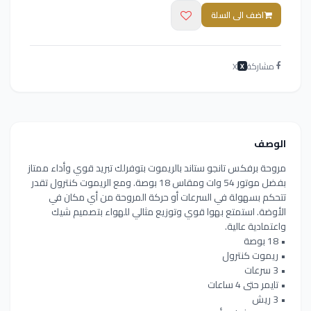
اضف الى السلة
مشاركة
X
X
الوصف
مروحة برفكس تانجو ستاند بالريموت بتوفرلك تبريد قوي وأداء ممتاز
بفضل موتور 54 وات ومقاس 18 بوصة. ومع الريموت كنترول تقدر
تتحكم بسهولة في السرعات أو حركة المروحة من أي مكان في
الأوضة. استمتع بهوا قوي وتوزيع مثالي للهواء بتصميم شيك
واعتمادية عالية.
• 18 بوصة
• ريموت كنترول
• 3 سرعات
• تايمر حتى 4 ساعات
• 3 ريش