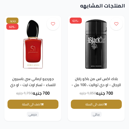
المنتجات المشابهه
-63%
جديد
-60%
بلاك اكس اس من باكو رابان
جورجيو ارماني سي باسيون
للرجال - او دي تواليت ، 100 مل -
للنساء - تستر اوت ليت - او دي
تستر اوت ليت
بارفان ، 100 مل
700 جنيه
700 جنيه
1,850 جنيه
1,750 جنيه
اضف الى السلة
اضف الى السلة
رجالى
حريمى