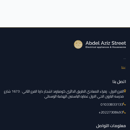
...
عننا
اتصل بنا
الفرع الاول : زهراء المعادي الطريق الدائري كومباوند اشجار دارنا الفرع الثاني : 1673 شارع
مدرسه البارون الحي الاول عماره الياسمين الهضبة الوسطي
01033833133
‎+20227308493
معلومات التواصل