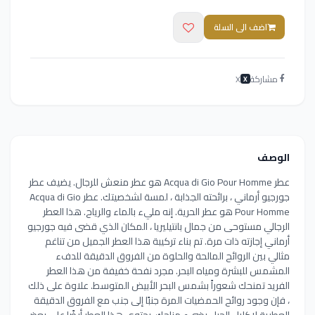
اضف الى السلة
مشاركة
X
X
الوصف
عطر Acqua di Gio Pour Homme هو عطر منعش للرجال. يضيف عطر
جورجيو أرماني ، برائحته الجذابة ، لمسة لشخصيتك. عطر Acqua di Gio
Pour Homme هو عطر الحرية. إنه مليء بالماء والرياح. هذا العطر
الرجالي مستوحى من جمال بانتيليريا ، المكان الذي قضى فيه جورجيو
أرماني إجازته ذات مرة. تم بناء تركيبة هذا العطر الجميل من تناغم
مثالي بين الروائح المالحة والحلوة من الفروق الدقيقة للدفء
المشمس للبشرة ومياه البحر. مجرد نفحة خفيفة من هذا العطر
الفريد تمنحك شعوراً بشمس البحر الأبيض المتوسط. علاوة على ذلك
، فإن وجود روائح الحمضيات المرة جنبًا إلى جنب مع الفروق الدقيقة
العطرية لإكليل الجبل يضيء مزاجك. يحتوي هذا العطر أيضًا على بعض