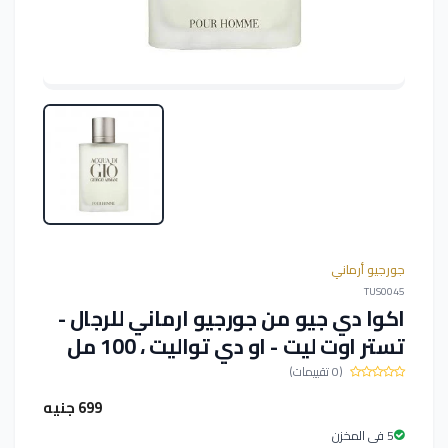
جورجيو أرماني
TUS0045
اكوا دي جيو من جورجيو ارماني للرجال -
تستر اوت ليت - او دي تواليت ، 100 مل
(0 تقييمات)
699 جنيه
5 فى المخزن