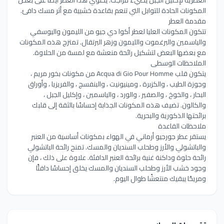
المكونات الحادة للتوابل التي تنعم بقاعدة خشبية مع أثر مسك دافئ.
مقدمة العطر
تتكون المكونات العليا لعطر أكوا دي جيو من الليمون واليوسفي
والياسمين والبرغموت والليمون وزهر البرتقال. تمتزج هذه المكونات
مع بعضها البعض لتشكيل رائحة منعشة مع لمسة من الحلاوة.
الملاحظات الوسطى
يتكون قلب Acqua di Gio Pour Homme من مكونات بخور مريم ،
وجوزة الطيب ، والكزبرة ، ومينيونيت ، والبنفسج ، والفريزيا ، وأوراق
البحار ، والخوخ ، والصفير ، والورد ، والياسمين ، وإكليل الجبل ،
والكالون. تضيف هذه المكونات الجذابة إحساسًا بالثقة إلى قلبك
برائحتها الذكورية والبحرية.
ملاحظات القاعدة
يستقر عطر جورجيو أرماني في الهواء بمكونات أساسية من العنبر
والباتشولي والأرز وطحلب السنديان والمسك. تمنح رائحة الباتشولي
رائحة حلوة وداكنة غنية برائحة العنبر الدافئة. علاوة على ذلك ، فإن
وجود خشب الأرز وطحلب السنديان والمسك يخلق إحساسًا دافئًا
ومريحًا يبقيك منتعشًا طوال اليوم.