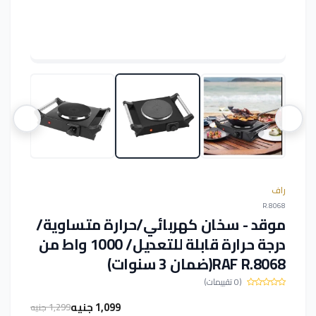
راف
R.8068
موقد - سخان كهربائي/حرارة متساوية/
درجة حرارة قابلة للتعديل/ 1000 واط من
RAF R.8068(ضمان 3 سنوات)
(0 تقييمات)
1,099 جنيه
1,299 جنيه