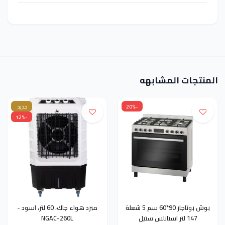
المنتجات المشابهه
-20%
جديد
-12%
بوش بوتاجاز 90*60 سم 5 شعلة
مبرد هواء جاك، 60 لتر، اسود -
147 لتر استانلس ستيل
NGAC-260L