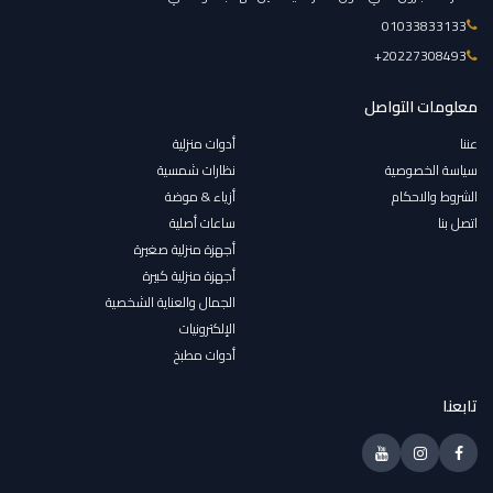
01033833133
‎+20227308493
معلومات التواصل
عننا
أدوات منزلية
سياسة الخصوصية
نظارات شمسية
الشروط والاحكام
أزياء & موضة
اتصل بنا
ساعات أصلية
أجهزة منزلية صغيرة
أجهزة منزلية كبيرة
الجمال والعناية الشخصية
الإلكترونيات
أدوات مطبخ
تابعنا