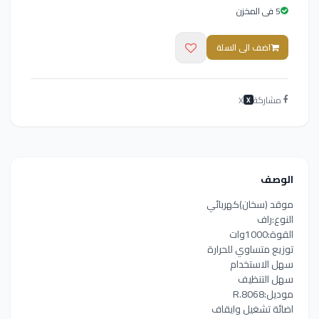
5 فى المخزن
اضف الى السلة
مشاركة
X
X
الوصف
موقد (سخان)كهربائي
النوع:راف
القوة:1000وات
توزيع متساوي للحرارة
سهل الاستخدام
سهل التنظيف
موديل:R.8068
اضائة تشغيل وايقاف