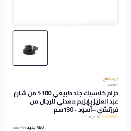
فيرساتشي
let0023
حزام كلاسيك جلد طبيعي 100% من شارع
عبد العزيز بإبزيم معدني للرجال من
فرزتشي –أسود - 130سم
(0 تقييمات)
450 جنيه
750 جنيه