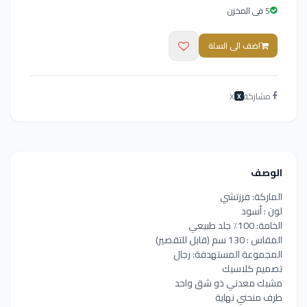
5 فى المخزن
اضف الى السلة
مشاركة
X
X
الوصف
الماركة: فرزتشي
لون : أسود
الخامة: 100٪ جلد طبيعي
المقاس : 130 سم (قابل للتقصير)
المجموعة المستهدفة: رجال
تصميم كلاسيك
مشبك معدني ذو شق واحد
طرف منحني نهاية