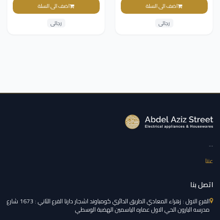
130سم
اضف الى السلة
اضف الى السلة
رجالى
رجالى
...
عننا
اتصل بنا
الفرع الاول : زهراء المعادي الطريق الدائري كومباوند اشجار دارنا الفرع الثاني : 1673 شارع
مدرسه البارون الحي الاول عماره الياسمين الهضبة الوسطي