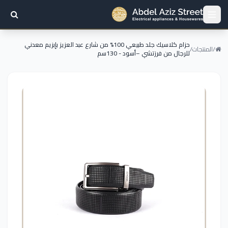
حزام كلاسيك جلد طبيعي 100% من شارع عبد العزيز بإبزيم معدني
/
المنتجات
/
للرجال من فرزتشي –أسود - 130سم