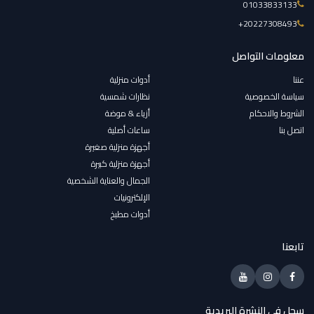
01033833133
‎+20227308493
معلومات التواصل
عننا
أدوات منزلية
سياسة الخصوصية
نظارات شمسية
الشروط والاحكام
أزياء & موضة
اتصل بنا
ساعات أصلية
أجهزة منزلية صغيرة
أجهزة منزلية كبيرة
الجمال والعناية الشخصية
الإلكترونيات
أدوات مطبخ
تابعنا
سجل فى النشرة البريدية